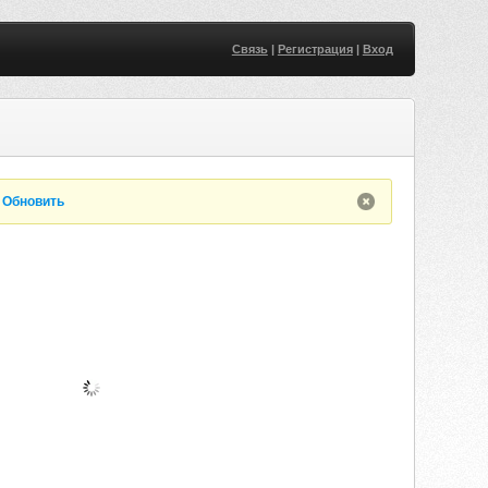
Связь
|
Регистрация
|
Вход
.
Обновить