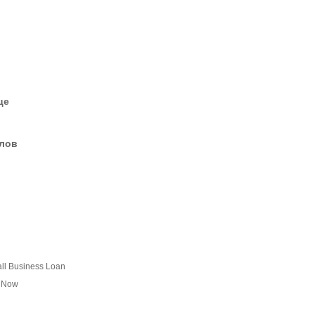
це
елов
all Business Loan
y Now