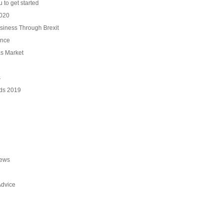
 to get started
2020
siness Through Brexit
ence
as Market
s
ds 2019
News
Advice