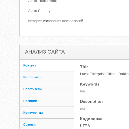
Alexa Traffic Rank
Alexa Country
История изменения показателей
АНАЛИЗ САЙТА
Контент
Title
Local Enterprise Office - Dublin
Информер
Keywords
Посетители
n/a
Позиции
Description
n/a
Конкуренты
Кодировка
Ссылки
UTF-8