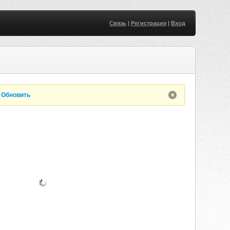
Связь
|
Регистрация
|
Вход
.
Обновить