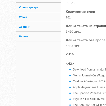
55.86 КБ
Ответ сервера
Количество слов
Whois
761
Длина текста на страни
Хостинг
5 450 симв.
Разное
Длина текста без проб
4 488 симв.
<H1>
<H2>
Download from all major 
Men’s.Journal–July/Augu
Custom.PC–August.2019
AppleMagazine–21.June
The.Spanish.Princess.S
City.On.a.Hill.S01E02.
The.Son.S02E09.WEB.h2