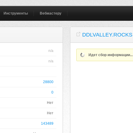
Инструменты
Вебмастеру
DDLVALLEY.ROCKS
n/a
Идет сбор информации..
n/a
28800
0
Нет
Нет
143489