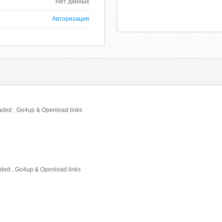
Нет данных
Авторизация
aded , Go4up & Openload links
aded , Go4up & Openload links