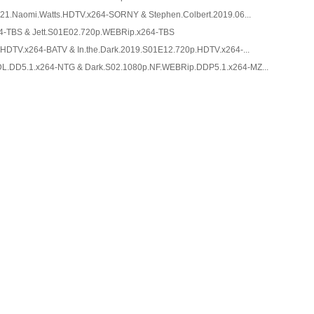
.21.Naomi.Watts.HDTV.x264-SORNY & Stephen.Colbert.2019.06...
4-TBS & Jett.S01E02.720p.WEBRip.x264-TBS
.HDTV.x264-BATV & In.the.Dark.2019.S01E12.720p.HDTV.x264-...
L.DD5.1.x264-NTG & Dark.S02.1080p.NF.WEBRip.DDP5.1.x264-MZ...