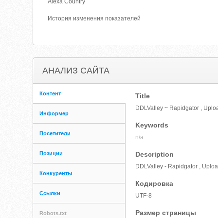
Alexa Country
История изменения показателей
АНАЛИЗ САЙТА
Контент
Title
DDLValley ~ Rapidgator , Uplo
Информер
Keywords
Посетители
n/a
Позиции
Description
DDLValley - Rapidgator , Uplo
Конкуренты
Кодировка
Ссылки
UTF-8
Размер страницы
Robots.txt