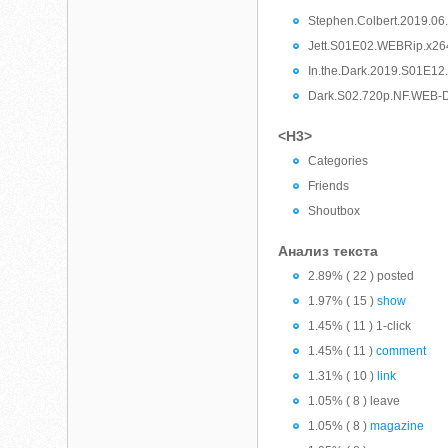
Stephen.Colbert.2019.06
Jett.S01E02.WEBRip.x26
In.the.Dark.2019.S01E12
Dark.S02.720p.NF.WEB-D
<H3>
Categories
Friends
Shoutbox
Анализ текста
2.89% ( 22 ) posted
1.97% ( 15 )
show
1.45% ( 11 ) 1-click
1.45% ( 11 )
comment
1.31% ( 10 )
link
1.05% ( 8 ) leave
1.05% ( 8 )
magazine