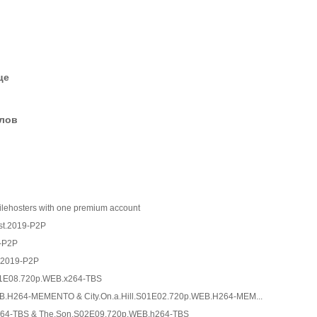
це
елов
filehosters with one premium account
st.2019-P2P
-P2P
.2019-P2P
01E08.720p.WEB.x264-TBS
WEB.H264-MEMENTO & City.On.a.Hill.S01E02.720p.WEB.H264-MEM...
64-TBS & The.Son.S02E09.720p.WEB.h264-TBS