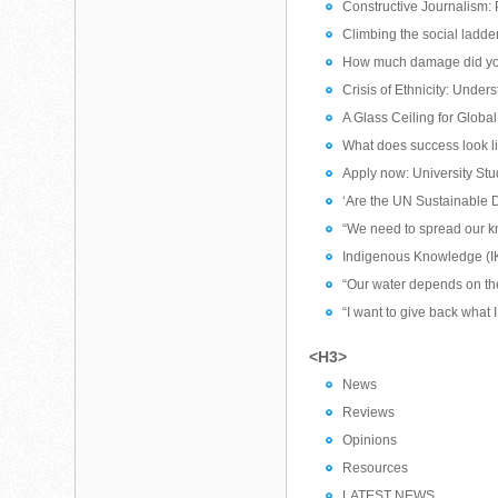
Constructive Journalism: 
Climbing the social ladde
How much damage did your 
Crisis of Ethnicity: Unde
A Glass Ceiling for Glob
What does success look l
Apply now: University St
‘Are the UN Sustainable
“We need to spread our 
Indigenous Knowledge (I
“Our water depends on thes
“I want to give back what I
<H3>
News
Reviews
Opinions
Resources
LATEST NEWS