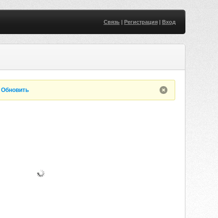
Связь
|
Регистрация
|
Вход
.
Обновить