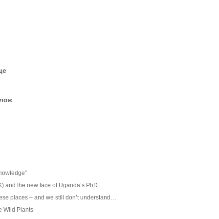
це
елов
knowledge”
K) and the new face of Uganda’s PhD
ese places – and we still don’t understand…
 Wild Plants