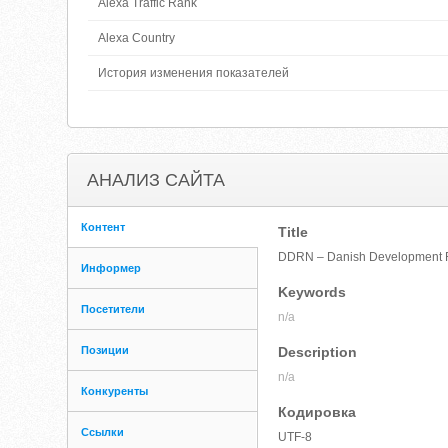
Alexa Traffic Rank
Alexa Country
История изменения показателей
АНАЛИЗ САЙТА
Контент
Title
DDRN – Danish Development 
Информер
Keywords
Посетители
n/a
Позиции
Description
n/a
Конкуренты
Кодировка
Ссылки
UTF-8