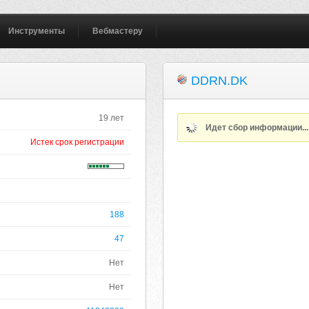
Инструменты
Вебмастеру
DDRN.DK
19 лет
Идет сбор информации..
Истек срок регистрации
188
47
Нет
Нет