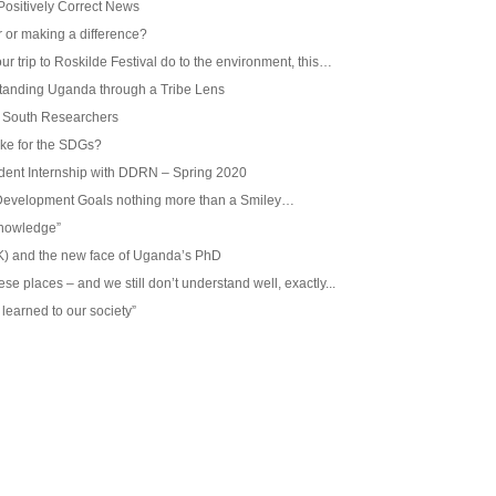
Positively Correct News
r or making a difference?
trip to Roskilde Festival do to the environment, this…
rstanding Uganda through a Tribe Lens
al South Researchers
ike for the SDGs?
udent Internship with DDRN – Spring 2020
 Development Goals nothing more than a Smiley…
knowledge”
K) and the new face of Uganda’s PhD
e places – and we still don’t understand well, exactly...
 learned to our society”