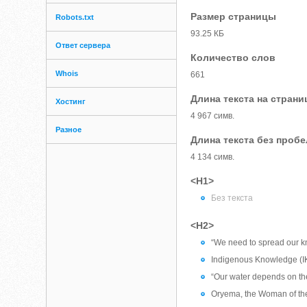
Размер страницы
Robots.txt
93.25 КБ
Ответ сервера
Количество слов
Whois
661
Длина текста на страни
Хостинг
4 967 симв.
Разное
Длина текста без проб
4 134 симв.
<H1>
Без текста
<H2>
“We need to spread our 
Indigenous Knowledge (I
“Our water depends on th
Oryema, the Woman of the