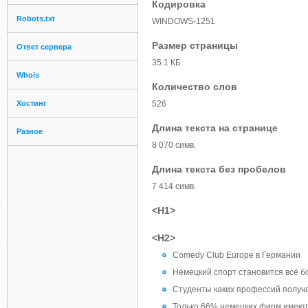
Кодировка
Robots.txt
WINDOWS-1251
Размер страницы
Ответ сервера
35.1 КБ
Whois
Количество слов
Хостинг
526
Длина текста на странице
Разное
8 070 симв.
Длина текста без пробелов
7 414 симв.
<H1>
<H2>
Comedy Club Europe в Германии
Немецкий спорт становится всё б
Студенты каких профессий получа
Только 66% немецких фирм имеют