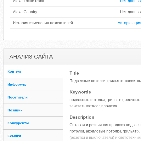
Alexa Traffic Rank
Нет данны
Alexa Country
Нет данны
История изменения показателей
Авторизаци
АНАЛИЗ САЙТА
Контент
Title
Подвесные потолки, грильято, кассетн
Информер
Keywords
Посетители
подвесные потолки, грильято, реечные 
заказать каталог, продажа
Позиции
Description
Конкуренты
Оптовая и розничная продажа подвесны
потолки, акриловые потолки, грильят
о,
Ссылки
(розетки и выключатели) и светотехники