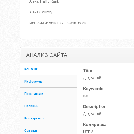
Alexa Traffic Rank
Alexa Country
История изменения показателей
АНАЛИЗ САЙТА
Контент
Title
Дед Алтай
Информер
Keywords
Посетители
n/a
Позиции
Description
Дед Алтай
Конкуренты
Кодировка
Ссылки
UTF-8