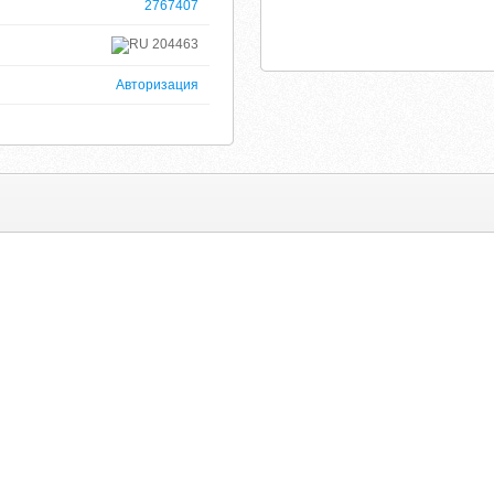
2767407
204463
Авторизация