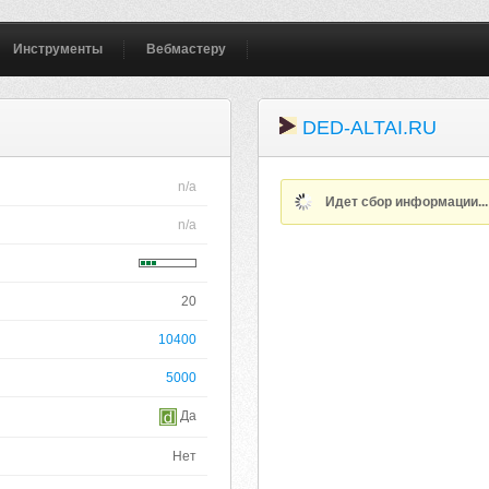
Инструменты
Вебмастеру
DED-ALTAI.RU
n/a
Идет сбор информации..
n/a
20
10400
5000
Да
Нет