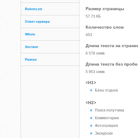
Размер страницы
Robots.txt
57.73 КБ
Ответ сервера
Количество слов
Whois
453
Длина текста на страни
Хостинг
6 578 симв.
Разное
Длина текста без проб
5 953 симв.
<H1>
Базы отдыха
<H2>
Поиск попутчика
Комментарии
Фотогалерея
Экскурсии