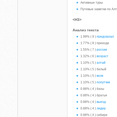
Активные туры
Путевые заметки по Ал
<H3>
Анализ текста
1.99% ( 9 )
предсказал
1.77% ( 8 ) приходе
1.55% ( 7 )
россии
1.32% ( 6 )
возраст
1.10% ( 5 )
алтай
1.10% ( 5 ) белый
1.10% ( 5 )
волк
1.10% ( 5 )
попутчик
0.88% ( 4 ) базы
0.88% ( 4 ) братья
0.88% ( 4 )
выезд
0.88% ( 4 )
лидер
0.88% ( 4 ) сибири