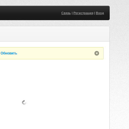
Связь
|
Регистрация
|
Вход
.
Обновить