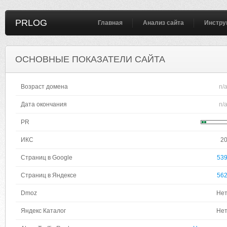
PRLOG
Главная
Анализ сайта
Инстру
ОСНОВНЫЕ ПОКАЗАТЕЛИ САЙТА
Возраст домена
n/
Дата окончания
n/
PR
ИКС
2
Страниц в Google
53
Страниц в Яндексе
56
Dmoz
Не
Яндекс Каталог
Не