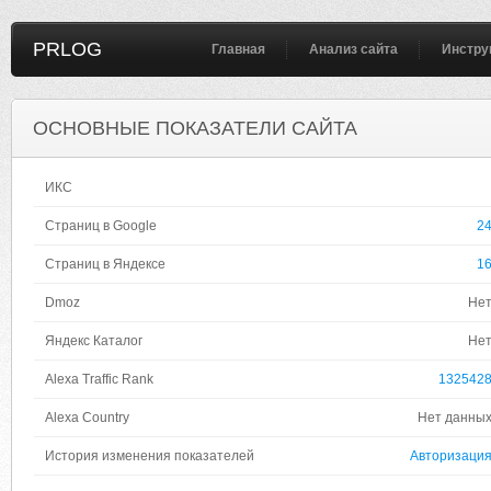
PRLOG
Главная
Анализ сайта
Инстру
ОСНОВНЫЕ ПОКАЗАТЕЛИ САЙТА
ИКС
Страниц в Google
2
Страниц в Яндексе
1
Dmoz
Не
Яндекс Каталог
Не
Alexa Traffic Rank
132542
Alexa Country
Нет данны
История изменения показателей
Авторизаци