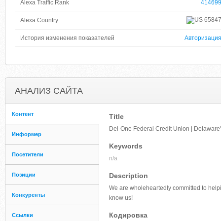
Alexa Traffic Rank
41469
6584
Alexa Country
История изменения показателей
Авторизаци
АНАЛИЗ САЙТА
Контент
Title
Del-One Federal Credit Union | Delaware'
Информер
Keywords
Посетители
n/a
Позиции
Description
We are wholeheartedly committed to helpin
Конкуренты
know us!
Кодировка
Ссылки