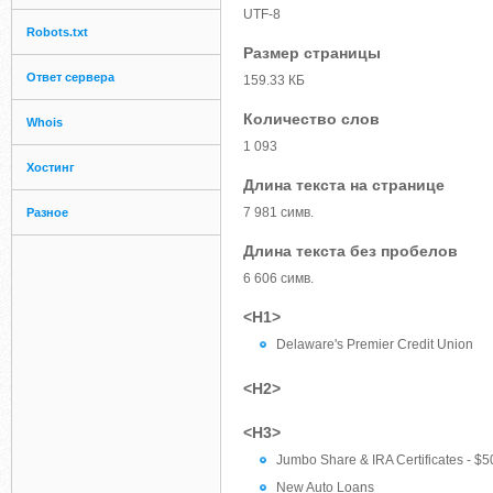
UTF-8
Robots.txt
Размер страницы
Ответ сервера
159.33 КБ
Количество слов
Whois
1 093
Хостинг
Длина текста на странице
7 981 симв.
Разное
Длина текста без пробелов
6 606 симв.
<H1>
Delaware's Premier Credit Union
<H2>
<H3>
Jumbo Share & IRA Certificates - $50
New Auto Loans