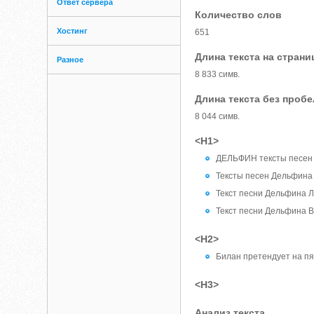
Ответ сервера
Количество слов
Хостинг
651
Длина текста на страни
Разное
8 833 симв.
Длина текста без проб
8 044 симв.
<H1>
ДЕЛЬФИН тексты песе
Тексты песен Дельфина
Текст песни Дельфина
Текст песни Дельфина
<H2>
Билан претендует на пя
<H3>
Анализ текста