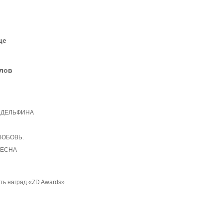
це
елов
н ДЕЛЬФИНА
 ЛЮБОВЬ.
 ВЕСНА
ть наград «ZD Awards»