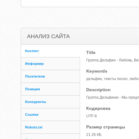
АНАЛИЗ САЙТА
Контент
Title
Группа Дельфин - Любовь, В
Информер
Keywords
Посетители
дельфин, тексты песен, любов
Позиции
Description
Группа Дельфиню - Мы пред
Конкуренты
Кодировка
Ссылки
UTF-8
Размер страницы
Robots.txt
21.26 КБ