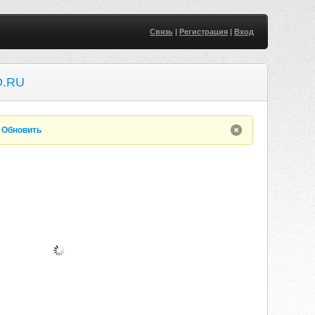
Связь
|
Регистрация
|
Вход
D.RU
.
Обновить