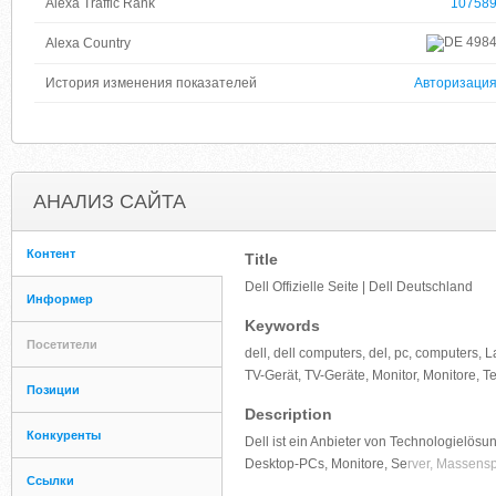
Alexa Traffic Rank
10758
498
Alexa Country
История изменения показателей
Авторизаци
АНАЛИЗ САЙТА
Контент
Title
Dell Offizielle Seite | Dell Deutschland
Информер
Keywords
Посетители
dell, dell computers, del, pc, computers,
TV-Gerät, TV-Geräte, Monitor, Monitore, T
Позиции
Description
Конкуренты
Dell ist ein Anbieter von Technologielösu
Desktop-PCs, Monitore, Se
rver, Massens
Ссылки