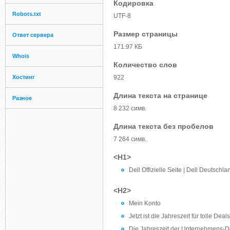
Кодировка
Robots.txt
UTF-8
Размер страницы
Ответ сервера
171.97 КБ
Whois
Количество слов
Хостинг
922
Длина текста на странице
Разное
8 232 симв.
Длина текста без пробелов
7 264 симв.
<H1>
Dell Offizielle Seite | Dell Deutschla
<H2>
Mein Konto
Jetzt ist die Jahreszeit für tolle Deals
Die Jahreszeit der Unternehmens-D