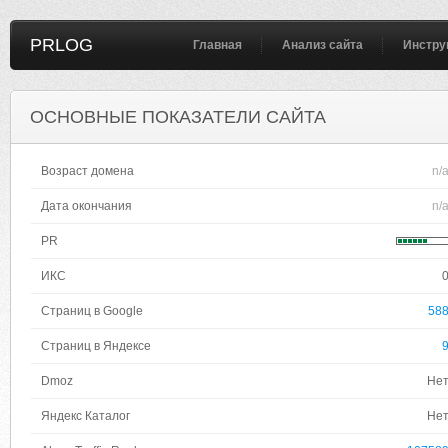
PRLOG
Главная
Анализ сайта
Инстру
ОСНОВНЫЕ ПОКАЗАТЕЛИ САЙТА
Возраст домена
n/
Дата окончания
n/
PR
ИКС
Страниц в Google
58
Страниц в Яндексе
Dmoz
Не
Яндекс Каталог
Не