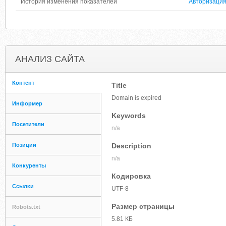
История изменения показателей
Авторизаци
АНАЛИЗ САЙТА
Контент
Title
Domain is expired
Информер
Keywords
Посетители
n/a
Позиции
Description
n/a
Конкуренты
Кодировка
Ссылки
UTF-8
Размер страницы
Robots.txt
5.81 КБ