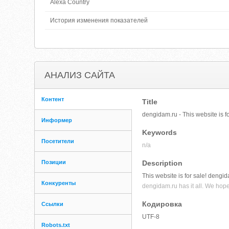
Alexa Country
История изменения показателей
АНАЛИЗ САЙТА
Контент
Title
dengidam.ru - This website is 
Информер
Keywords
Посетители
n/a
Позиции
Description
This website is for sale! dengid
Конкуренты
dengidam.ru has it all. We hope
Кодировка
Ссылки
UTF-8
Robots.txt