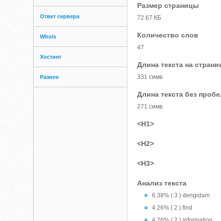
Размер страницы
Ответ сервера
72.67 КБ
Количество слов
Whois
47
Хостинг
Длина текста на страни
331 симв.
Разное
Длина текста без проб
271 симв.
<H1>
<H2>
<H3>
Анализ текста
6.38% ( 3 ) dengidam
4.26% ( 2 ) find
4.26% ( 2 ) information