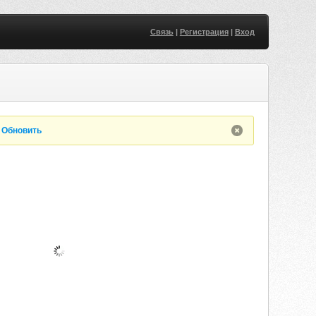
Связь
|
Регистрация
|
Вход
.
Обновить