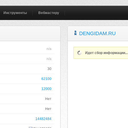
Инструменты
Вебмастеру
DENGIDAM.RU
n/a
Идет сбор информации..
n/a
30
62100
12000
Нет
Нет
14482484