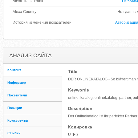
Alexa Traffic Rank
1106648
Alexa Country
Нет данны
История изменения показателей
Авторизаци
АНАЛИЗ САЙТА
Контент
Title
DER ONLINEKATALOG - So blättert man h
Информер
Keywords
Посетители
online, katalog, onlinekatalog, partner, p
Позиции
Description
Der Onlinekatalog ist Ihr perfekter Par
Конкуренты
Кодировка
Ссылки
UTF-8