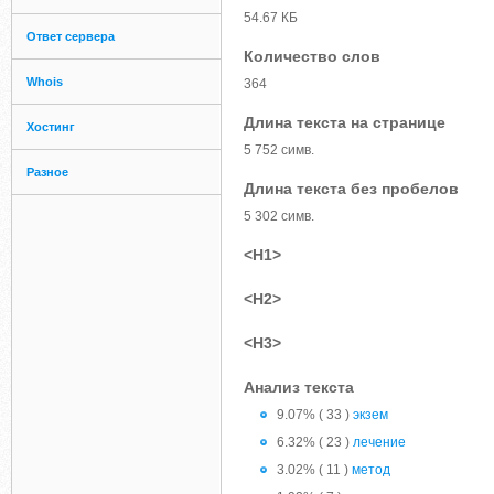
54.67 КБ
Ответ сервера
Количество слов
Whois
364
Длина текста на странице
Хостинг
5 752 симв.
Разное
Длина текста без пробелов
5 302 симв.
<H1>
<H2>
<H3>
Анализ текста
9.07% ( 33 )
экзем
6.32% ( 23 )
лечение
3.02% ( 11 )
метод