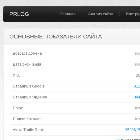
PRLOG
Главная
Анализ сайта
Инстру
ОСНОВНЫЕ ПОКАЗАТЕЛИ САЙТА
Возраст домена
n/
Дата окончания
n/
ИКС
2
Страниц в Google
31
Страниц в Яндексе
39
Dmoz
Не
Яндекс Каталог
Не
Alexa Traffic Rank
353961