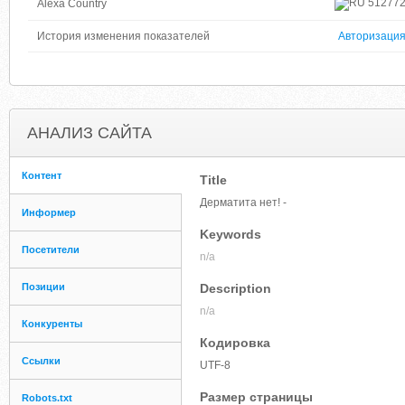
51277
Alexa Country
История изменения показателей
Авторизаци
АНАЛИЗ САЙТА
Контент
Title
Дерматита нет! -
Информер
Keywords
Посетители
n/a
Позиции
Description
n/a
Конкуренты
Кодировка
Ссылки
UTF-8
Размер страницы
Robots.txt