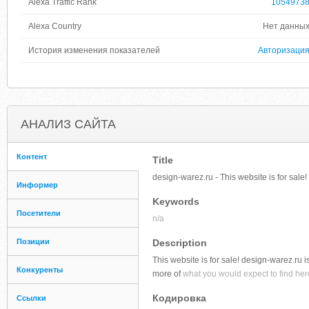
Alexa Traffic Rank
1054973
Alexa Country
Нет данны
История изменения показателей
Авторизаци
АНАЛИЗ САЙТА
Контент
Title
design-warez.ru - This website is for sale
Информер
Keywords
Посетители
n/a
Позиции
Description
This website is for sale! design-warez.ru is
Конкуренты
more of
what you would expect to find here
Кодировка
Ссылки