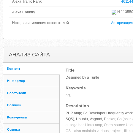
Alexa Traffic Rank
46114
11355
Alexa Country
История изменения показателей
Авторизаци
АНАЛИЗ САЙТА
Контент
Title
Designed by a Turtle
Информер
Keywords
Посетители
n/a
Позиции
Description
PHP amp; Go Developer I frequently work
Конкуренты
SQS), Ubuntu, Vagrant, D
ocker, Go (as i
all together. Linux amp; Open-source Use
Ссылки
OS. I also maintain various projects, li