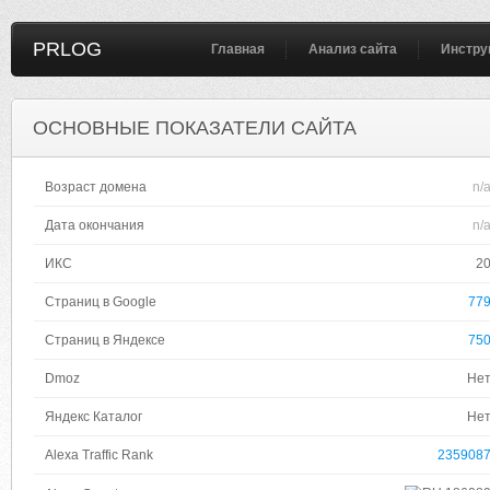
PRLOG
Главная
Анализ сайта
Инстру
ОСНОВНЫЕ ПОКАЗАТЕЛИ САЙТА
Возраст домена
n/
Дата окончания
n/
ИКС
2
Страниц в Google
77
Страниц в Яндексе
75
Dmoz
Не
Яндекс Каталог
Не
Alexa Traffic Rank
235908