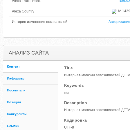
Alexa Traffic Rank
10509
143
Alexa Country
История изменения показателей
Авторизаци
АНАЛИЗ САЙТА
Контент
Title
Интернет-магазин автозапчастей ДЕТА
Информер
Keywords
Посетители
n/a
Позиции
Description
Интернет-магазин автозапчастей ДЕТА
Конкуренты
Кодировка
Ссылки
UTF-8