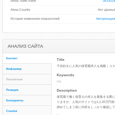
Alexa Traffic Rank
363302
Alexa Country
Нет данны
История изменения показателей
Авторизаци
АНАЛИЗ САЙТА
Контент
Title
子供好きに人気の保育園求人を掲載｜コ
Информер
Keywords
Посетители
n/a
Позиции
Description
保育園で働く保育士の求人を募集する際
Конкуренты
りますが、人気のサイトでは1人30万円
諦めてしまう前に内容をしっかり確認し
Ссылки