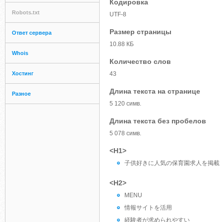
Кодировка
Robots.txt
UTF-8
Размер страницы
Ответ сервера
10.88 КБ
Whois
Количество слов
Хостинг
43
Длина текста на странице
Разное
5 120 симв.
Длина текста без пробелов
5 078 симв.
<H1>
子供好きに人気の保育園求人を掲載
<H2>
MENU
情報サイトを活用
経験者が求められやすい