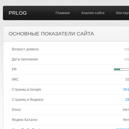
PRLOG
Главная
Анализ сайта
Инстру
ОСНОВНЫЕ ПОКАЗАТЕЛИ САЙТА
Возраст домена
n/
Дата окончания
n/
PR
ИКС
1
Страниц в Google
56
Страниц в Яндексе
2
Dmoz
Не
Яндекс Каталог
Не