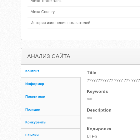
Alexa Traffic Rank
Alexa Country
История изменения показателей
АНАЛИЗ САЙТА
Контент
Title
???????????? ???? ??? ????
Информер
Keywords
Посетители
n/a
Позиции
Description
n/a
Конкуренты
Кодировка
Ссылки
UTF-8