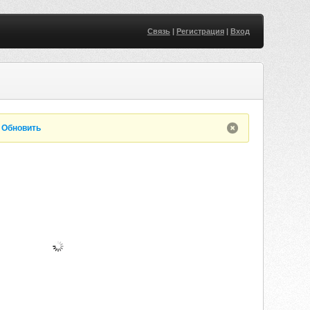
Связь
|
Регистрация
|
Вход
.
Обновить