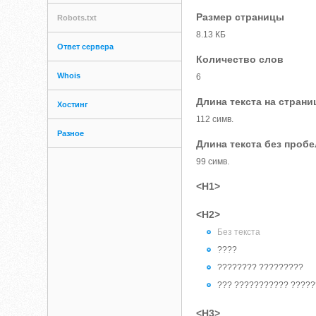
Размер страницы
Robots.txt
8.13 КБ
Ответ сервера
Количество слов
Whois
6
Длина текста на страни
Хостинг
112 симв.
Разное
Длина текста без проб
99 симв.
<H1>
<H2>
Без текста
????
???????? ?????????
??? ??????????? ?????
<H3>