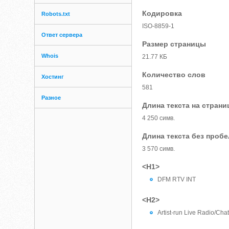
Кодировка
Robots.txt
ISO-8859-1
Ответ сервера
Размер страницы
Whois
21.77 КБ
Количество слов
Хостинг
581
Разное
Длина текста на страни
4 250 симв.
Длина текста без проб
3 570 симв.
<H1>
DFM RTV INT
<H2>
Artist-run Live Radio/Ch