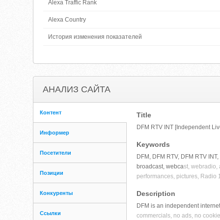
Alexa Traffic Rank
Alexa Country
История изменения показателей
АНАЛИЗ САЙТА
Контент
Title
DFM RTV INT [Independent Live 
Информер
Keywords
Посетители
DFM, DFM RTV, DFM RTV INT, D.F.M
broadcast, webca
st, webradio,
Позиции
performances, pictures, Radio
Description
Конкуренты
DFM is an independent internet,
Ссылки
commercials, no ads, no cookie