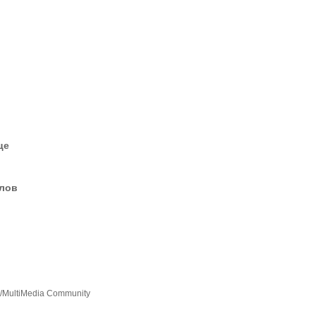
це
елов
at/MultiMedia Community