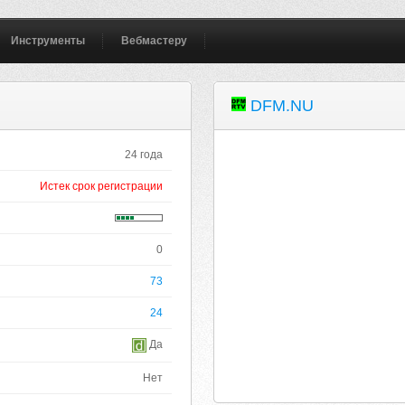
Инструменты
Вебмастеру
DFM.NU
24 года
Истек срок регистрации
0
73
24
Да
Нет