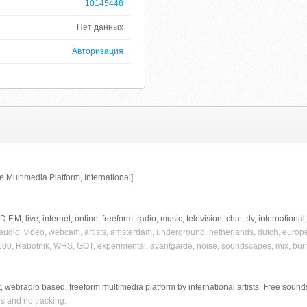
10145448
Нет данных
Авторизация
Multimedia Platform, International]
, live, internet, online, freeform, radio, music, television, chat, rtv, international
 audio, video, webcam, artists, amsterdam, underground, netherlands, dutch, europe, 
 100, Rabotnik, WHS, GOT, experimental, avantgarde, noise, soundscapes, mix, bu
 webradio based, freeform multimedia platform by international artists. Free sound
s and no tracking.