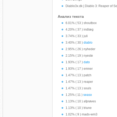
Diablo3x.dk | Diablo 3: Reaper of S
Анализ текста
6.01% ( 53 ) shoutbox
4.20% ( 37 ) indlæg
3.74% ( 33 ) juli
3.40% ( 30 )
diablo
2.95% ( 26 ) nyheder
2.15% ( 19 ) nyeste
1.93% ( 17 )
dato
1.93% ( 17 ) emner
1.47% ( 13 ) patch
1.47% ( 13 ) reaper
1.47% ( 13 ) souls
1.25% ( 11 )
seaso
1.13% ( 10 ) afprøves
1.13% ( 10 ) triune
1.02% ( 9 ) mads-wm3