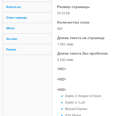
Размер страницы
Robots.txt
55.53 КБ
Ответ сервера
Количество слов
Whois
882
Длина текста на странице
Хостинг
7 682 симв.
Разное
Длина текста без пробелов
6 160 симв.
<H1>
<H2>
<H3>
Diablo 3: Reaper of Souls
Diablo 2 / LoD
Blizzard Games
D3X Øvrige