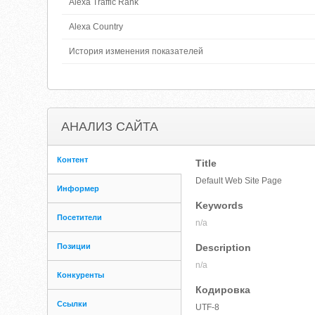
Alexa Traffic Rank
Alexa Country
История изменения показателей
АНАЛИЗ САЙТА
Контент
Title
Default Web Site Page
Информер
Keywords
Посетители
n/a
Позиции
Description
n/a
Конкуренты
Кодировка
Ссылки
UTF-8