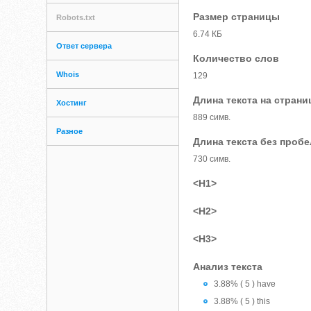
Размер страницы
Robots.txt
6.74 КБ
Ответ сервера
Количество слов
Whois
129
Длина текста на страни
Хостинг
889 симв.
Разное
Длина текста без проб
730 симв.
<H1>
<H2>
<H3>
Анализ текста
3.88% ( 5 ) have
3.88% ( 5 ) this