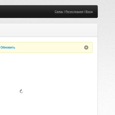
Связь
|
Регистрация
|
Вход
.
Обновить