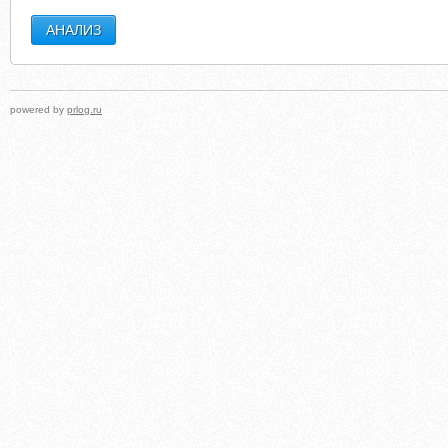
powered by
prlog.ru