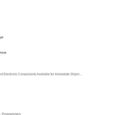
це
елов
 of Electronic Components Available for Immediate Shipm...
s, Programmers