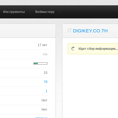
Инструменты
Вебмастеру
DIGIKEY.CO.TH
17 лет
Идет сбор информации..
n/a
10
78
1
Нет
Нет