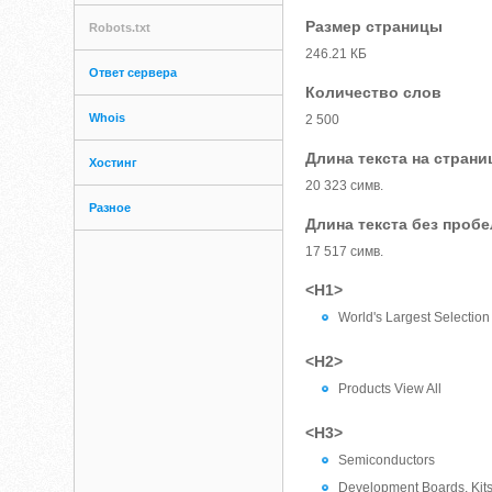
Размер страницы
Robots.txt
246.21 КБ
Ответ сервера
Количество слов
Whois
2 500
Длина текста на страни
Хостинг
20 323 симв.
Разное
Длина текста без проб
17 517 симв.
<H1>
World's Largest Selection
<H2>
Products View All
<H3>
Semiconductors
Development Boards, Kit