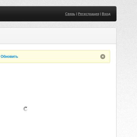
Связь
|
Регистрация
|
Вход
.
Обновить