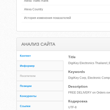
Alexa Traffic Rank
Alexa Country
История изменения показателей
АНАЛИЗ САЙТА
Контент
Title
DigiKey Electronics Thailand |
Информер
Keywords
Посетители
DigiKey Corp, Electronic Compon
Позиции
Description
FREE DELIVERY on Orders over ฿
Конкуренты
Кодировка
Ссылки
UTF-8