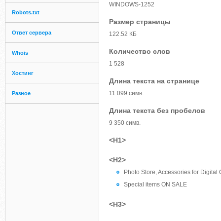
WINDOWS-1252
Robots.txt
Размер страницы
Ответ сервера
122.52 КБ
Количество слов
Whois
1 528
Хостинг
Длина текста на странице
11 099 симв.
Разное
Длина текста без пробелов
9 350 симв.
<H1>
<H2>
Photo Store, Accessories for Digita
Special items ON SALE
<H3>