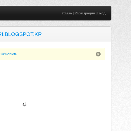
Связь
|
Регистрация
|
Вход
RI.BLOGSPOT.KR
.
Обновить