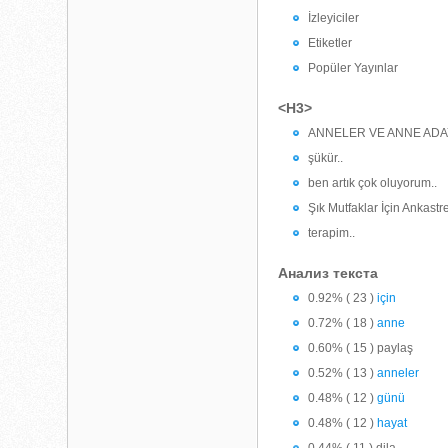
İzleyiciler
Etiketler
Popüler Yayınlar
<H3>
ANNELER VE ANNE ADA
şükür..
ben artık çok oluyorum..
Şık Mutfaklar İçin Ankast
terapim..
Анализ текста
0.92% ( 23 )
için
0.72% ( 18 )
anne
0.60% ( 15 ) paylaş
0.52% ( 13 )
anneler
0.48% ( 12 )
günü
0.48% ( 12 )
hayat