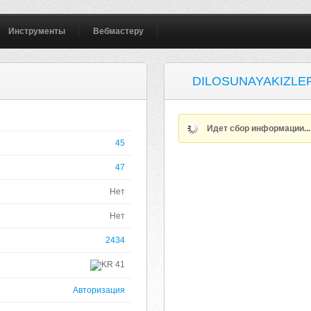
Инструменты
Вебмастеру
DILOSUNAYAKIZLE
Идет сбор информации..
45
47
Нет
Нет
2434
41
Авторизация