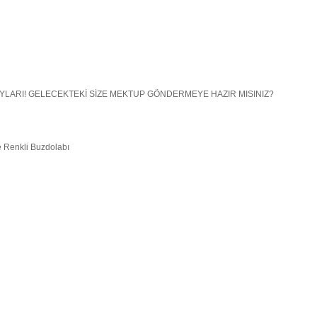
YLARI! GELECEKTEKİ SİZE MEKTUP GÖNDERMEYE HAZIR MISINIZ?
re Renkli Buzdolabı