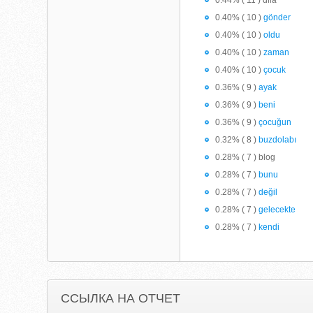
0.44% ( 11 ) dila
0.40% ( 10 )
gönder
0.40% ( 10 )
oldu
0.40% ( 10 )
zaman
0.40% ( 10 )
çocuk
0.36% ( 9 )
ayak
0.36% ( 9 )
beni
0.36% ( 9 )
çocuğun
0.32% ( 8 )
buzdolabı
0.28% ( 7 ) blog
0.28% ( 7 )
bunu
0.28% ( 7 )
değil
0.28% ( 7 )
gelecekte
0.28% ( 7 )
kendi
ССЫЛКА НА ОТЧЕТ