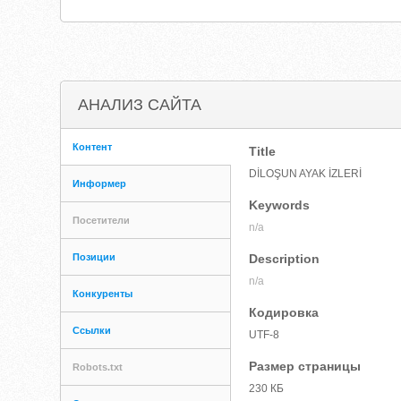
АНАЛИЗ САЙТА
Контент
Title
DİLOŞUN AYAK İZLERİ
Информер
Keywords
Посетители
n/a
Позиции
Description
n/a
Конкуренты
Кодировка
Ссылки
UTF-8
Размер страницы
Robots.txt
230 КБ