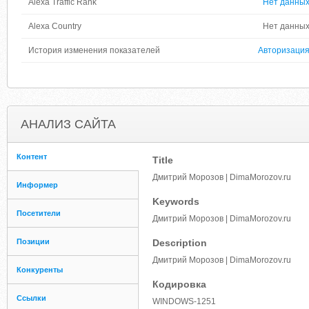
Alexa Traffic Rank
Нет данны
Alexa Country
Нет данны
История изменения показателей
Авторизаци
АНАЛИЗ САЙТА
Контент
Title
Дмитрий Морозов | DimaMorozov.ru
Информер
Keywords
Посетители
Дмитрий Морозов | DimaMorozov.ru
Позиции
Description
Дмитрий Морозов | DimaMorozov.ru
Конкуренты
Кодировка
Ссылки
WINDOWS-1251