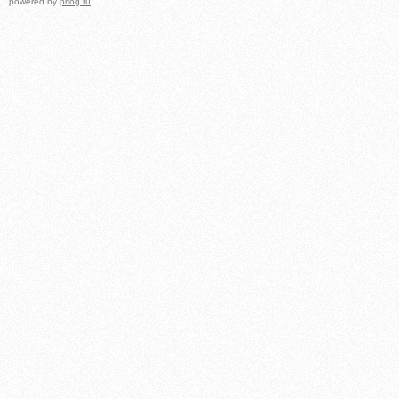
powered by
prlog.ru