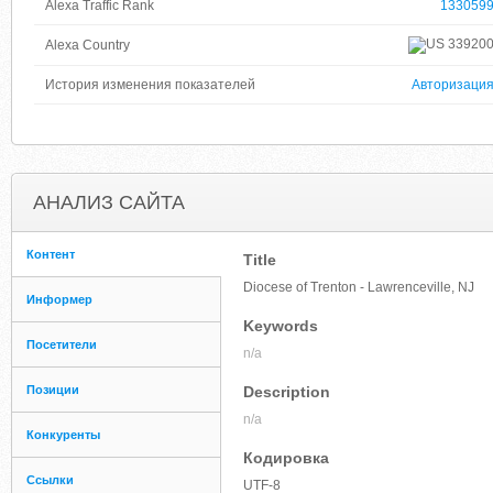
Alexa Traffic Rank
133059
33920
Alexa Country
История изменения показателей
Авторизаци
АНАЛИЗ САЙТА
Контент
Title
Diocese of Trenton - Lawrenceville, NJ
Информер
Keywords
Посетители
n/a
Позиции
Description
n/a
Конкуренты
Кодировка
Ссылки
UTF-8