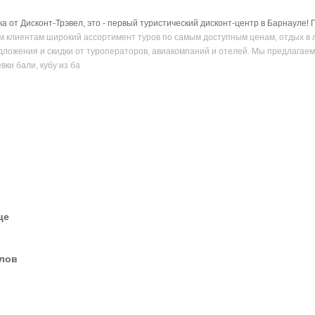
 от Дисконт-Трэвел, это - первый туристический дисконт-центр в Барнауле! П
 клиентам широкий ассортимент туров по самым доступным ценам, отдых в л
ложения и скидки от туроператоров, авиакомпаний и отелей. Мы предлагаем
вки бали, кубу из ба
це
елов