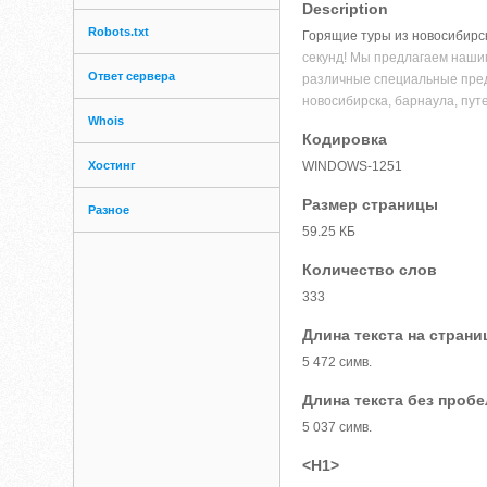
Description
Robots.txt
Горящие туры из новосибирска
секунд! Мы предлагаем нашим
Ответ сервера
различные специальные пред
новосибирска, барнаула, путе
Whois
Кодировка
Хостинг
WINDOWS-1251
Размер страницы
Разное
59.25 КБ
Количество слов
333
Длина текста на страни
5 472 симв.
Длина текста без проб
5 037 симв.
<H1>