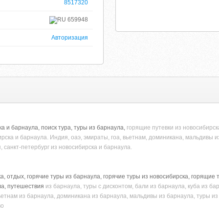
8517320
659948
Авторизация
а и барнаула, поиск тура, туры из барнаула,
горящие путевки из новосибирска
рска и барнаула. Индия, оаэ, эмираты, гоа, вьетнам, доминикана, мальдивы из
, санкт-петербург из новосибирска и барнаула.
а, отдых, горячие туры из барнаула, горячие туры из новосибирска, горящие 
ла, путешествия
из барнаула, туры с дисконтом, бали из барнаула, куба из ба
вьетнам из барнаула, доминикана из барнаула, мальдивы из барнаула, туры из
во