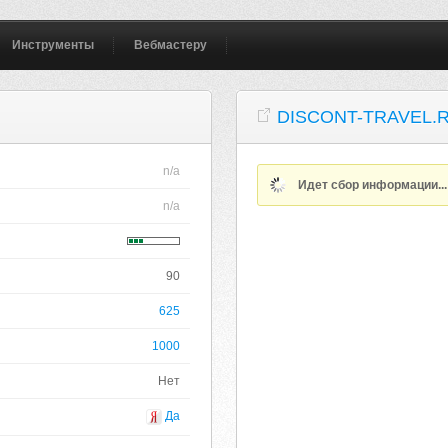
Инструменты
Вебмастеру
DISCONT-TRAVEL.
n/a
Идет сбор информации..
n/a
90
625
1000
Нет
Да