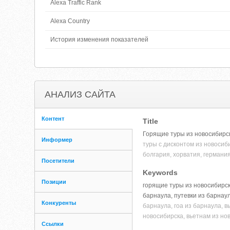
Alexa Traffic Rank
Alexa Country
История изменения показателей
АНАЛИЗ САЙТА
Контент
Title
Горящие туры из новосибирск
Информер
туры с дисконтом из новосиби
болгария, хорватия, германия
Посетители
Keywords
Позиции
горящие туры из новосибирск
барнаула, путевки из барнау
Конкуренты
барнаула, гоа из барнаула, 
новосибирска, вьетнам из но
Ссылки