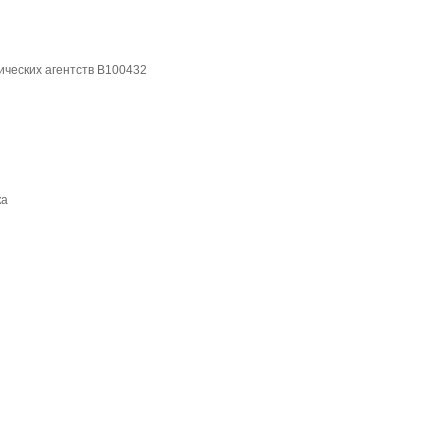
ических агентств B100432
ка