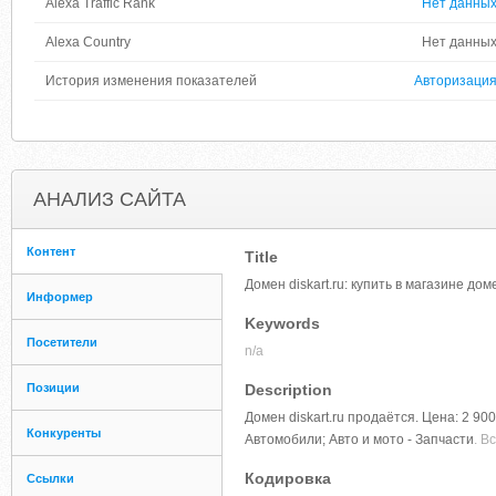
Alexa Traffic Rank
Нет данны
Alexa Country
Нет данны
История изменения показателей
Авторизаци
АНАЛИЗ САЙТА
Контент
Title
Домен diskart.ru: купить в магазине д
Информер
Keywords
Посетители
n/a
Позиции
Description
Домен diskart.ru продаётся. Цена: 2 90
Конкуренты
Автомобили; Авто и мото - Запчасти
. В
Кодировка
Ссылки