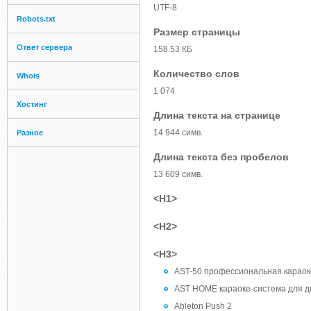
UTF-8
Robots.txt
Размер страницы
Ответ сервера
158.53 КБ
Количество слов
Whois
1 074
Хостинг
Длина текста на странице
14 944 симв.
Разное
Длина текста без пробелов
13 609 симв.
<H1>
<H2>
<H3>
AST-50 профессиональная караок
AST HOME караоке-система для 
Ableton Push 2