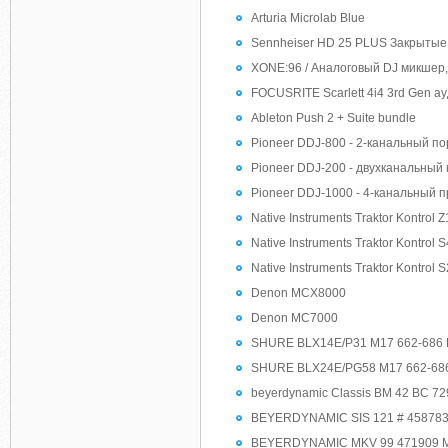
Arturia Microlab Blue
Sennheiser HD 25 PLUS Закрытые
XONE:96 / Аналоговый DJ микшер, 
FOCUSRITE Scarlett 4i4 3rd Gen а
Ableton Push 2 + Suite bundle
Pioneer DDJ-800 - 2-канальный по
Pioneer DDJ-200 - двухканальный ко
Pioneer DDJ-1000 - 4-канальный 
Native Instruments Traktor Kontrol Z
Native Instruments Traktor Kontrol 
Native Instruments Traktor Kontrol 
Denon MCX8000
Denon MC7000
SHURE BLX14E/P31 M17 662-686 M
SHURE BLX24E/PG58 M17 662-686
beyerdynamic Classis BM 42 BC 72
BEYERDYNAMIC SIS 121 # 458783 Ц
BEYERDYNAMIC MKV 99 471909 М