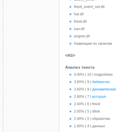
fmod_event_net.dll
hal.dll
fmod.dll
eax.dll
engine.dll
Навигация по записям
<H3>
Анализ текста
4.00% ( 10 ) подробнее
3.60% ( 9 )
библиотек
3.60% ( 9 )
динамическая
2.80% ( 7 )
которая
2.40% ( 6 ) fmod
2.00% ( 5 ) dllok
2.00% ( 5 ) обработки
1.60% ( 4 ) данных