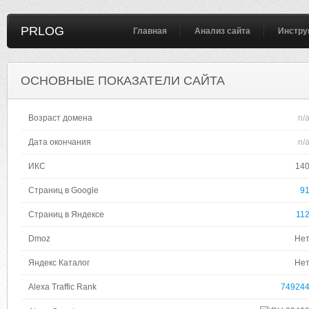
PRLOG
Главная
Анализ сайта
Инстру
ОСНОВНЫЕ ПОКАЗАТЕЛИ САЙТА
Возраст домена
n/
Дата окончания
n/
ИКС
14
Страниц в Google
9
Страниц в Яндексе
11
Dmoz
Не
Яндекс Каталог
Не
Alexa Traffic Rank
74924