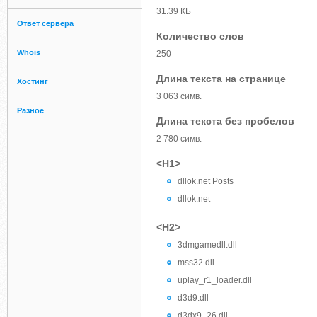
31.39 КБ
Ответ сервера
Количество слов
Whois
250
Длина текста на странице
Хостинг
3 063 симв.
Разное
Длина текста без пробелов
2 780 симв.
<H1>
dllok.net Posts
dllok.net
<H2>
3dmgamedll.dll
mss32.dll
uplay_r1_loader.dll
d3d9.dll
d3dx9_26.dll