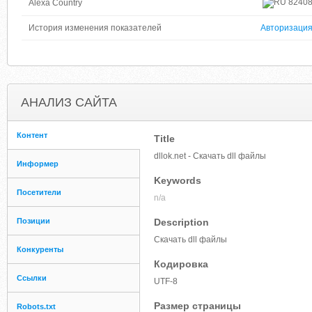
8240
Alexa Country
История изменения показателей
Авторизаци
АНАЛИЗ САЙТА
Контент
Title
dllok.net - Скачать dll файлы
Информер
Keywords
Посетители
n/a
Позиции
Description
Скачать dll файлы
Конкуренты
Кодировка
Ссылки
UTF-8
Размер страницы
Robots.txt