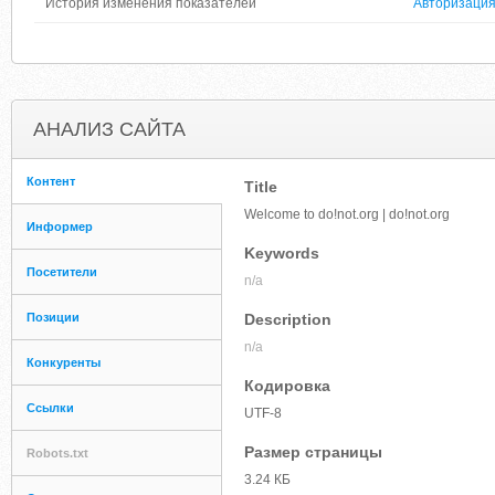
История изменения показателей
Авторизаци
АНАЛИЗ САЙТА
Контент
Title
Welcome to do!not.org | do!not.org
Информер
Keywords
Посетители
n/a
Позиции
Description
n/a
Конкуренты
Кодировка
Ссылки
UTF-8
Размер страницы
Robots.txt
3.24 КБ