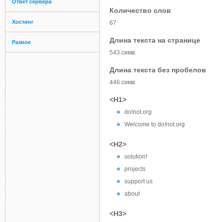
Ответ сервера
Количество слов
Хостинг
67
Длина текста на странице
Разное
543 симв.
Длина текста без пробелов
446 симв.
<H1>
do!not.org
Welcome to do!not.org
<H2>
solution!
projects
support us
about
<H3>