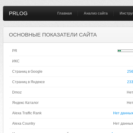
PRLOG
Главная
Анализ сайта
Инстру
ОСНОВНЫЕ ПОКАЗАТЕЛИ САЙТА
PR
ИКС
Страниц в Google
25
Страниц в Яндексе
23
Dmoz
Не
Яндекс Каталог
Не
Alexa Traffic Rank
Нет данны
Alexa Country
Нет данны