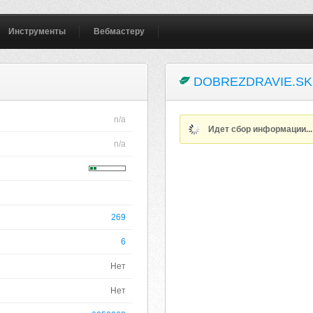
Инструменты
Вебмастеру
DOBREZDRAVIE.SK
n/a
Идет сбор информации..
n/a
269
6
Нет
Нет