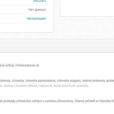
6952063
Нет данных
Авторизация
avá výživa | Dobrezdravie.sk
orela, chlorella, chlorella pyrenoidosa, chlorella vulgaris, zelené potraviny, golde
ko, tablety z kozieho mlieka, capramilk, kozie kolostrum, graviola,
tné produkty, prírodných zdrojov s vysokou účinnosťou. Zelený jačmeň a chlorella G