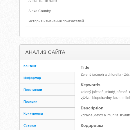
Alexa Traffic Rank
Alexa Country
История изменения показателей
АНАЛИЗ САЙТА
Контент
Title
Zelený jačmeň a chlorella - Zdr
Информер
Keywords
Посетители
zelený jačmeň, mladý jačmeň, chl
výživa, biopotraviny,
kozie mlie
Позиции
Description
Конкуренты
Zdravie, detox a imunita. Kvali
Кодировка
Ссылки