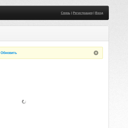
Связь
|
Регистрация
|
Вход
.
Обновить