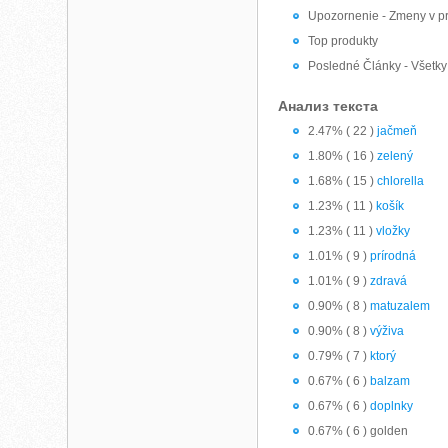
Upozornenie - Zmeny v pr
Top produkty
Posledné Články - Všetky
Анализ текста
2.47% ( 22 )
jačmeň
1.80% ( 16 )
zelený
1.68% ( 15 )
chlorella
1.23% ( 11 )
košík
1.23% ( 11 )
vložky
1.01% ( 9 )
prírodná
1.01% ( 9 )
zdravá
0.90% ( 8 )
matuzalem
0.90% ( 8 )
výživa
0.79% ( 7 )
ktorý
0.67% ( 6 )
balzam
0.67% ( 6 )
doplnky
0.67% ( 6 ) golden