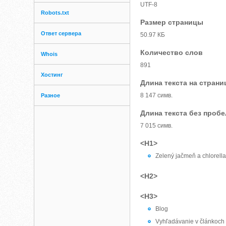
UTF-8
Robots.txt
Размер страницы
Ответ сервера
50.97 КБ
Количество слов
Whois
891
Хостинг
Длина текста на страни
8 147 симв.
Разное
Длина текста без проб
7 015 симв.
<H1>
Zelený jačmeň a chlorella
<H2>
<H3>
Blog
Vyhľadávanie v článkoch