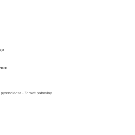
це
елов
 pyrenoidosa - Zdravé potraviny