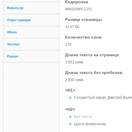
Кодировка
Robots.txt
WINDOWS-1251
Размер страницы
Ответ сервера
41.57 КБ
Whois
Количество слов
Хостинг
178
Длина текста на странице
Разное
3 051 симв.
Длина текста без пробелов
2 830 симв.
<H1>
Сосудистый хирург Дмитрий Вале
<H2>
Без текста
Центр флебологии