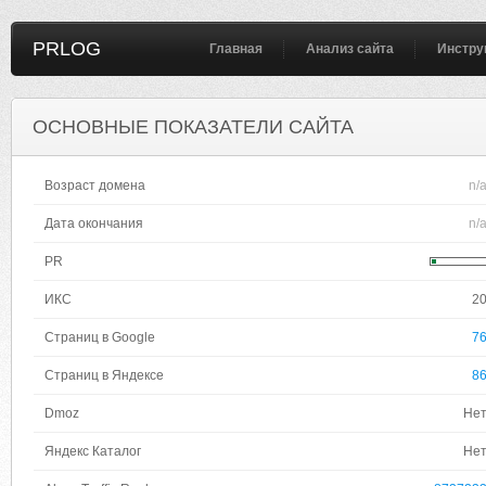
PRLOG
Главная
Анализ сайта
Инстру
ОСНОВНЫЕ ПОКАЗАТЕЛИ САЙТА
Возраст домена
n/
Дата окончания
n/
PR
ИКС
2
Страниц в Google
7
Страниц в Яндексе
8
Dmoz
Не
Яндекс Каталог
Не