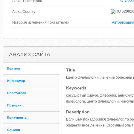
Alexa Traffic Rank
873723
62982
Alexa Country
История изменения показателей
Авторизаци
АНАЛИЗ САЙТА
Контент
Title
Центр флебологии: лечение болезней
Информер
Keywords
Посетители
сосудистый хирург, флеболог, ангиохир
флеболога, центр флебологии, консуль
Позиции
Description
Конкуренты
Если Вам понадобился флеболог, то об
эффективное лечение. Огромный опыт
Ссылки