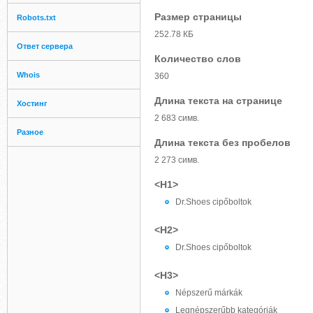
Размер страницы
Robots.txt
252.78 КБ
Ответ сервера
Количество слов
Whois
360
Длина текста на странице
Хостинг
2 683 симв.
Разное
Длина текста без пробелов
2 273 симв.
<H1>
Dr.Shoes cipőboltok
<H2>
Dr.Shoes cipőboltok
<H3>
Népszerű márkák
Legnépszerűbb kategóriák