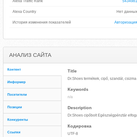
Alexa Traffic Rank
543498
Alexa Country
Нет данны
История изменения показателей
Авторизаци
АНАЛИЗ САЙТА
Контент
Title
Dr.Shoes termékek, cipő, szandál, csizma
Информер
Keywords
Посетители
n/a
Позиции
Description
Dr.Shoes cipőbolt Egészségpénztár elfoga
Конкуренты
Кодировка
Ссылки
UTF-8