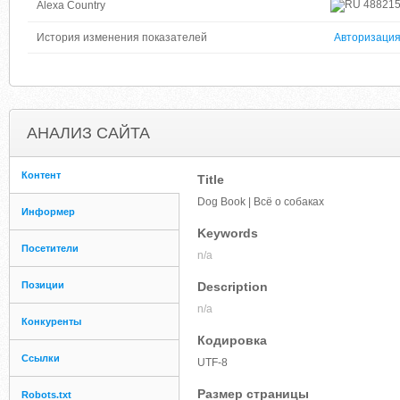
48821
Alexa Country
История изменения показателей
Авторизаци
АНАЛИЗ САЙТА
Контент
Title
Dog Book | Всё о собаках
Информер
Keywords
Посетители
n/a
Позиции
Description
n/a
Конкуренты
Кодировка
Ссылки
UTF-8
Размер страницы
Robots.txt