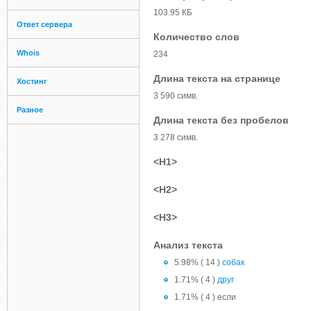
103.95 КБ
Ответ сервера
Количество слов
Whois
234
Длина текста на странице
Хостинг
3 590 симв.
Разное
Длина текста без пробелов
3 278 симв.
<H1>
<H2>
<H3>
Анализ текста
5.98% ( 14 )
собак
1.71% ( 4 )
друг
1.71% ( 4 ) если