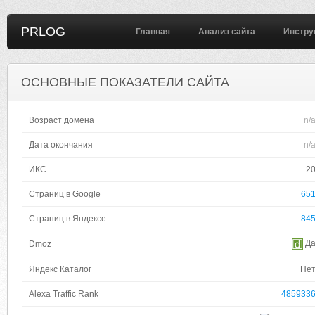
PRLOG
Главная
Анализ сайта
Инстру
ОСНОВНЫЕ ПОКАЗАТЕЛИ САЙТА
Возраст домена
n/
Дата окончания
n/
ИКС
2
Страниц в Google
65
Страниц в Яндексе
84
Д
Dmoz
Яндекс Каталог
Не
Alexa Traffic Rank
485933