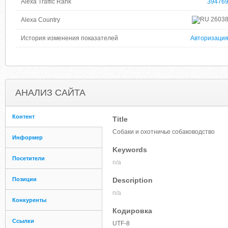
Alexa Traffic Rank
39476
2603
Alexa Country
История изменения показателей
Авторизаци
АНАЛИЗ САЙТА
Контент
Title
Собаки и охотничье собаководство
Информер
Keywords
Посетители
n/a
Позиции
Description
n/a
Конкуренты
Кодировка
Ссылки
UTF-8