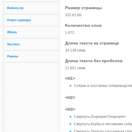
Размер страницы
Robots.txt
315.81 КБ
Ответ сервера
Количество слов
Whois
1 872
Длина текста на странице
Хостинг
24 138 симв.
Разное
Длина текста без пробелов
21 851 симв.
<H1>
Собаки и охотничье собаководств
<H2>
<H3>
Свернуть Dogexpert Dogexpert
Свернуть Клубы и питомники собак
Свернуть Породы охотничьих соб