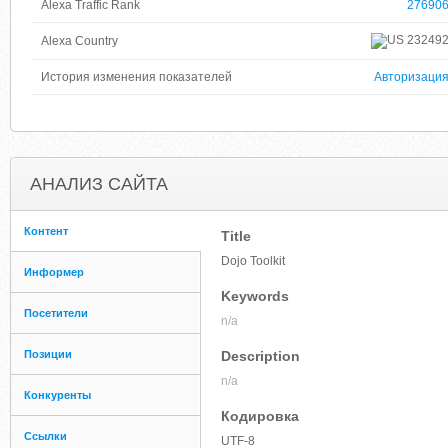
Alexa Traffic Rank
27690
23249
Alexa Country
История изменения показателей
Авторизаци
АНАЛИЗ САЙТА
Контент
Title
Dojo Toolkit
Информер
Keywords
Посетители
n/a
Позиции
Description
n/a
Конкуренты
Кодировка
Ссылки
UTF-8