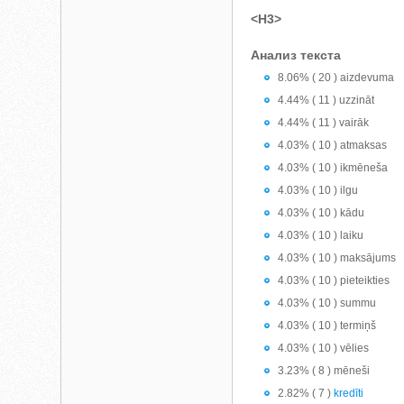
<H3>
Анализ текста
8.06% ( 20 ) aizdevuma
4.44% ( 11 ) uzzināt
4.44% ( 11 ) vairāk
4.03% ( 10 ) atmaksas
4.03% ( 10 ) ikmēneša
4.03% ( 10 ) ilgu
4.03% ( 10 ) kādu
4.03% ( 10 ) laiku
4.03% ( 10 ) maksājums
4.03% ( 10 ) pieteikties
4.03% ( 10 ) summu
4.03% ( 10 ) termiņš
4.03% ( 10 ) vēlies
3.23% ( 8 ) mēneši
2.82% ( 7 )
kredīti