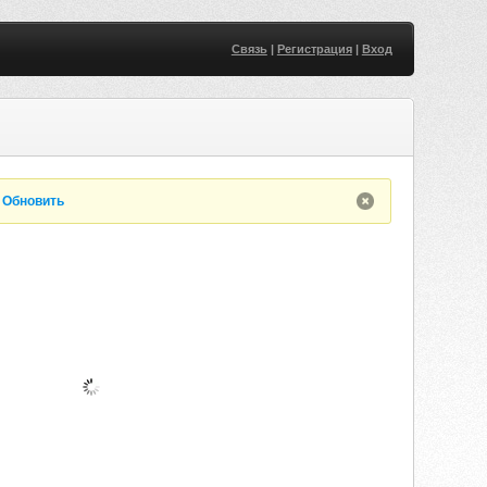
Связь
|
Регистрация
|
Вход
.
Обновить