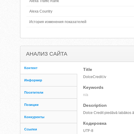
Alexa Traffic Rank
Alexa Country
История изменения показателей
АНАЛИЗ САЙТА
Контент
Title
DolceCredit.lv
Информер
Keywords
Посетители
n/a
Позиции
Description
Dolce Credit piedāvā labākos ātro
Конкуренты
Кодировка
Ссылки
UTF-8