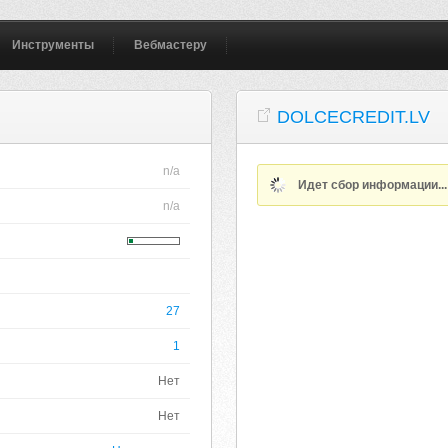
Инструменты
Вебмастеру
DOLCECREDIT.LV
n/a
Идет сбор информации..
n/a
27
1
Нет
Нет