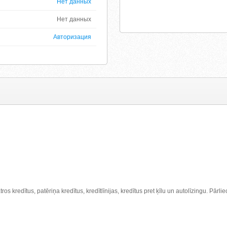
Нет данных
Нет данных
Авторизация
s kredītus, patēriņa kredītus, kredītlīnijas, kredītus pret ķīlu un autolīzingu. Pārlie