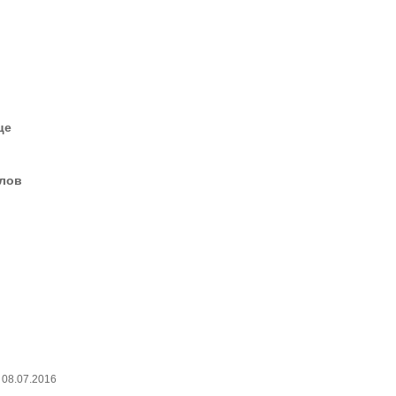
це
елов
? 08.07.2016