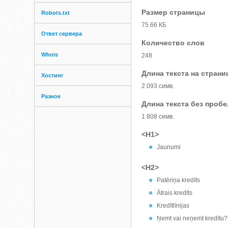
Размер страницы
Robots.txt
75.66 КБ
Ответ сервера
Количество слов
Whois
248
Длина текста на страни
Хостинг
2 093 симв.
Разное
Длина текста без проб
1 808 симв.
<H1>
Jaunumi
<H2>
Patēriņa kredīts
Ātrais kredīts
Kredītlīnijas
Ņemt vai neņemt kredītu