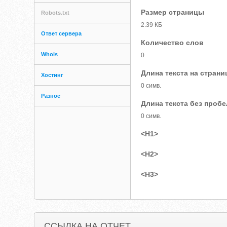
Размер страницы
Robots.txt
2.39 КБ
Ответ сервера
Количество слов
Whois
0
Длина текста на страни
Хостинг
0 симв.
Разное
Длина текста без проб
0 симв.
<H1>
<H2>
<H3>
ССЫЛКА НА ОТЧЕТ