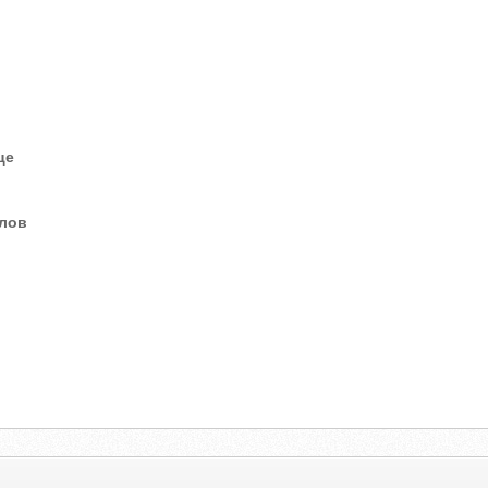
це
елов