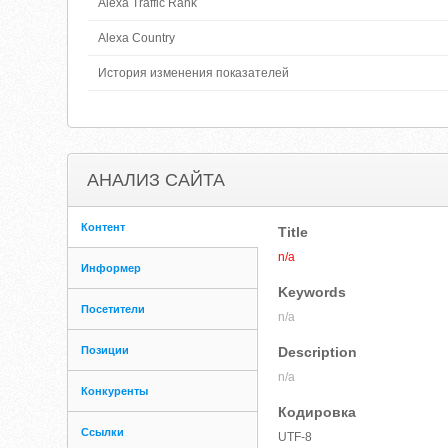
Alexa Traffic Rank
Alexa Country
История изменения показателей
АНАЛИЗ САЙТА
Контент
Title
n/a
Информер
Keywords
Посетители
n/a
Позиции
Description
n/a
Конкуренты
Кодировка
Ссылки
UTF-8