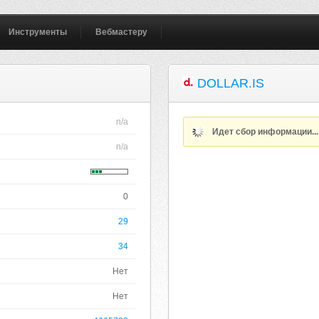
Инструменты
Вебмастеру
DOLLAR.IS
n/a
Идет сбор информации..
n/a
0
29
34
Нет
Нет