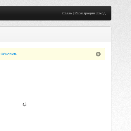
Связь
|
Регистрация
|
Вход
.
Обновить