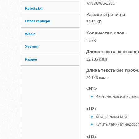
WINDOWS-1251
Robots.txt
Размер страницы
Ответ сервера
72.61 КБ
Количество слов
Whois
1 573
Хостинг
Длина текста на страни
22 206 симв.
Разное
Длина текста без проб
20 148 симв.
<H1>
Интернет-магазин лами
<H2>
каталог ламината:
Купить ламинат недоро
<H3>