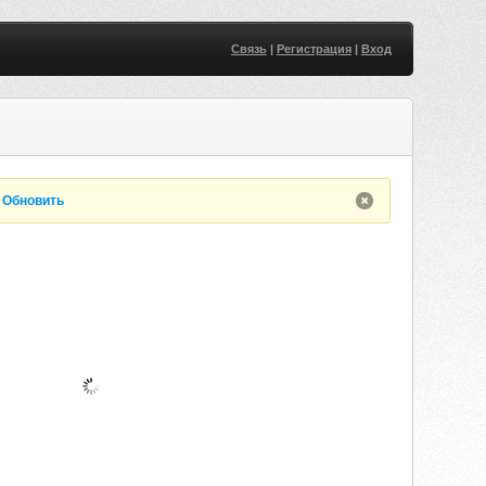
Связь
|
Регистрация
|
Вход
.
Обновить