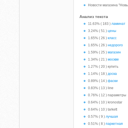
Новости магазина "Новы
Анализ текста
11.63% ( 183 )
ламинат
3.24% ( 51 )
цены
1.65% ( 26 )
класс
1.65% ( 26 )
недорого
1.59% ( 25 )
магазин
1.34% ( 21 )
москве
1.27% ( 20 ) купить
1.14% ( 18 )
доска
0.89% ( 14 )
фаски
0.83% ( 13 ) line
0.76% ( 12 ) параметры
0.64% ( 10 ) kronostar
0.64% ( 10 ) tarkett
0.57% ( 9 )
лучшая
0.51% ( 8 )
паркетная