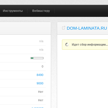
Инструменты
Вебмастеру
DOM-LAMINATA.RU
n/a
Идет сбор информации..
n/a
0
8490
9000
Нет
Нет