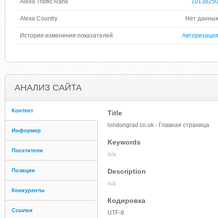
Alexa Traffic Rank
1013825
Alexa Country
Нет данны
История изменения показателей
Авторизаци
АНАЛИЗ САЙТА
Контент
Title
londongrad.co.uk - Главная страница
Информер
Keywords
Посетители
n/a
Позиции
Description
n/a
Конкуренты
Кодировка
Ссылки
UTF-8