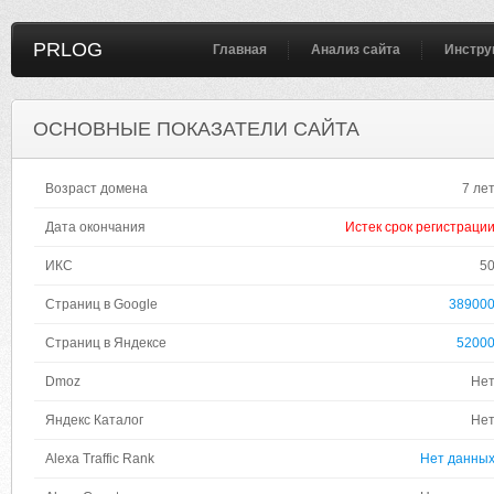
PRLOG
Главная
Анализ сайта
Инстру
ОСНОВНЫЕ ПОКАЗАТЕЛИ САЙТА
Возраст домена
7 ле
Дата окончания
Истек срок регистраци
ИКС
5
Страниц в Google
38900
Страниц в Яндексе
5200
Dmoz
Не
Яндекс Каталог
Не
Alexa Traffic Rank
Нет данны