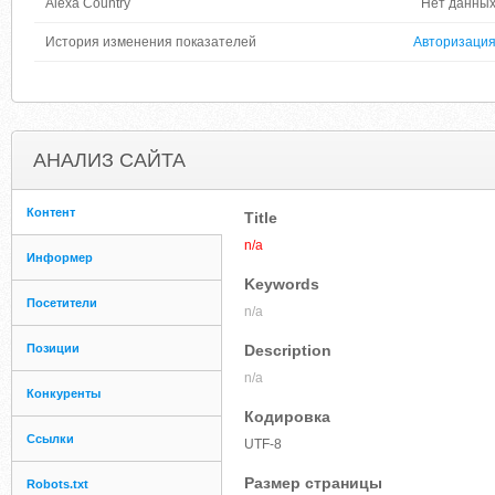
Alexa Country
Нет данны
История изменения показателей
Авторизаци
АНАЛИЗ САЙТА
Контент
Title
n/a
Информер
Keywords
Посетители
n/a
Позиции
Description
n/a
Конкуренты
Кодировка
Ссылки
UTF-8
Размер страницы
Robots.txt