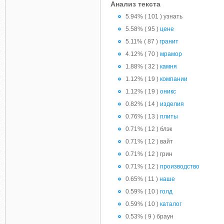
Анализ текста
5.94% ( 101 ) узнать
5.58% ( 95 )
цене
5.11% ( 87 )
гранит
4.12% ( 70 )
мрамор
1.88% ( 32 )
камня
1.12% ( 19 )
компании
1.12% ( 19 )
оникс
0.82% ( 14 )
изделия
0.76% ( 13 )
плиты
0.71% ( 12 ) блэк
0.71% ( 12 ) вайт
0.71% ( 12 ) грин
0.71% ( 12 )
производство
0.65% ( 11 )
наше
0.59% ( 10 )
голд
0.59% ( 10 )
каталог
0.53% ( 9 ) браун