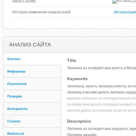
66411
Alexa Country
История изменения показателей
Авторизаци
АНАЛИЗ САЙТА
Контент
Title
Лепнина из полиуретана купить в Моск
Информер
Keywords
Посетители
лепнпина, купить лепнину,плинтус из п
лепнину в москве,купить лепнину недор
Позиции
магазин лепнины из полиуретана,поли
полиуретана купить,полиуретановый пл
Конкуренты
лепной декор,потолочная розетка из п
Description
Ссылки
Лепнина из полиуретана недорого, карн
Robots.txt
Лепнина дешево