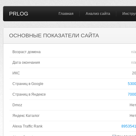
PRLOG
Главная
Анализ сайта
Инстру
ОСНОВНЫЕ ПОКАЗАТЕЛИ САЙТА
Возраст домена
n/
Дата окончания
n/
ИКС
2
Страниц в Google
530
Страниц в Яндексе
700
Dmoz
Не
Яндекс Каталог
Не
Alexa Traffic Rank
895354