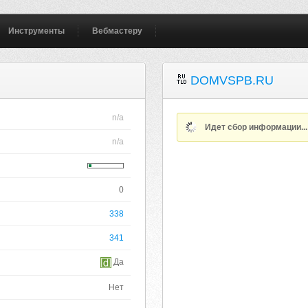
Инструменты
Вебмастеру
DOMVSPB.RU
n/a
Идет сбор информации..
n/a
0
338
341
Да
Нет