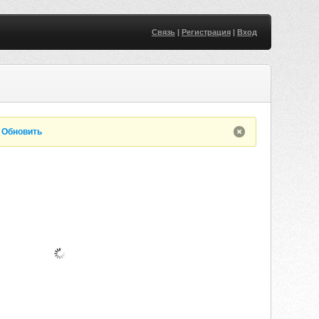
Связь
|
Регистрация
|
Вход
.
Обновить