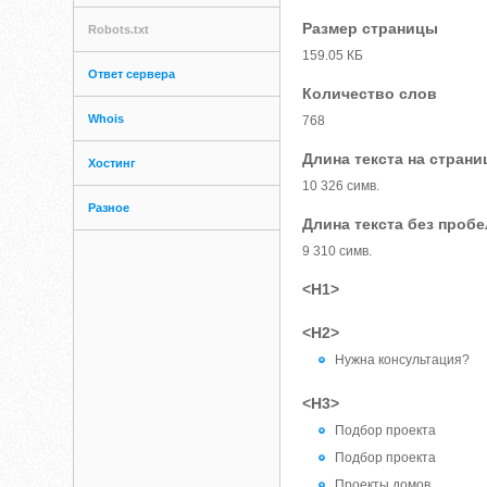
Размер страницы
Robots.txt
159.05 КБ
Ответ сервера
Количество слов
Whois
768
Длина текста на страни
Хостинг
10 326 симв.
Разное
Длина текста без проб
9 310 симв.
<H1>
<H2>
Нужна консультация?
<H3>
Подбор проекта
Подбор проекта
Проекты домов